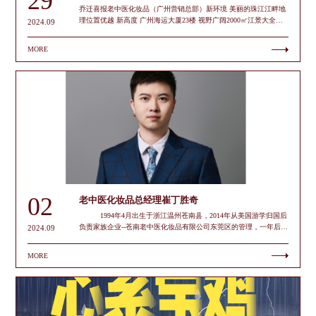
29
撞 在参观之后，我们还特别安排了四川区域合伙人市场会议，这
乔迁喜报老中医化妆品（广州营销总部）新环境 美丽的珠江江畔地
是一个集思广益、共谋发展的平台。会议期间，我们分享最新的市
理位置优越 新高度 广州海运大厦23楼 视野广阔2000㎡江景大全
2024.09
场趋势分析、产品研发动态及营销策略规划，同时邀请品牌主理人
层 规模空前 新起点 崭新起点 砥砺前行正是努力奋进的好时机新飞
及招商经理，和大家共同探讨如何在激烈的市场竞争中保持领先地
跃 企业发展历程的重大跨越 老中医化妆品乔迁大吉！ 乔迁仪式开
MORE
位，实现互利共赢。 在未来，我们期待每一位加盟伙伴的积
始 （精彩的舞狮表演及大合照） 老中医化妆品（广州营销总
极参与，共同为老中医化妆品在四川市场的发展贡献智慧与力量。
部）于2024年9月13日顺利搬迁至广州海运大厦23楼，这里地处珠江
签约仪式，聚力前行 展望未来，老中医化妆品将继续秉承“以肌肤
南岸江边，和被称为“广州第一码头”的天字码头*隔江相望，地理位
为中道，守望世代人的身心”的品牌使命，以卓越的产品品质、专业
置优越，交通便利，大厦高层视野广阔。*天字码头是明代后期建
的服务精神及创新的营销策略，与四川区域的每一位加盟伙伴紧密
成，广州重要的地标之一，曾只供官员使用，距今200多年，被称为
合作，共同开启新的征程。 在正式的签约仪式之后，就让我
天字第一码头，广为人知的著名人物都曾从此处登船或靠岸，如：
们携手并进，在追求美丽的道路上不断前行，共创辉煌未来！夜游
林则徐、林觉民、孙中山、周恩来、鲁迅等。对公司而言，乔迁不
珠江，难忘今宵 夜幕低垂，华灯初上，我们夜游珠江，
仅仅是办公场所的变更，更意味着企业发展历程的一次重大跨越！
美美留影，留下属于我们独有的温馨瞬间，接近今日行程的尾声，
我们将在美丽的珠江江畔，开启品牌发展的新征程！ 新址环境展示
希望每一位小伙伴们都收获满满，在今后的日子里，老中医化妆品
（新址部分环境展示）此次乔迁新址，是老中医品牌发展史上的又
愿携手四川合伙人，共创老中医健康事业新辉煌！再次热烈欢迎四
一新的里程碑，回顾过去，令人欢欣鼓舞；展望未来，更是信心满
川区域的加盟伙伴们莅临老中医化妆品新址参观，期待与您共启新
怀！代理商齐聚 共启新章 值此乔迁大喜之际，老中医化妆品
程，聚力前行！
邀请了全国代理商代表们到现场参与乔迁仪式及签约仪式，共同见
02
老中医化妆品总经理崔丁胜奇
证这一历史性的时刻，并一同展望未来的发展规划与愿景。（签约
仪式及大合照） 老中医化妆品衷心欢迎各位领导、各界朋友、合
1994年4月出生于浙江温州苍南县，2014年从美国游学归国后
作伙伴莅临新址指导交流、商谈加盟、沟通咨询！老中医化妆品的
负责家族企业--苍南老中医化妆品有限公司东莞区的管理，一年后接
2024.09
第一个25年璀璨夺目，是因为有你们！在未来新的25年，更希望与
手整个老中医化妆品企业，现任苍南老中医化妆品有限公司总经
君携手，再创辉煌！ 乔迁大吉，骏业日新携手共进，未来可期
理、浙江苍鹤农业开发有限公司总经理、粤港澳温州商会菁英会会
MORE
长以及广州温州商会苍南分会会长。崔丁胜奇在管理运营老中医化
妆品期间，将线下门店拓至上千家，遍布全国大小城市。为响应“温
商回归”号召，营销总部在广州，却作为招商引资回乡的代表企业回
馈家乡，在温州投入数亿元进行厂房、万亩茶园建设，继承母亲陈
爱陶老土茶的事业。在崔丁胜奇的领导下，老中医化妆品荣获多个