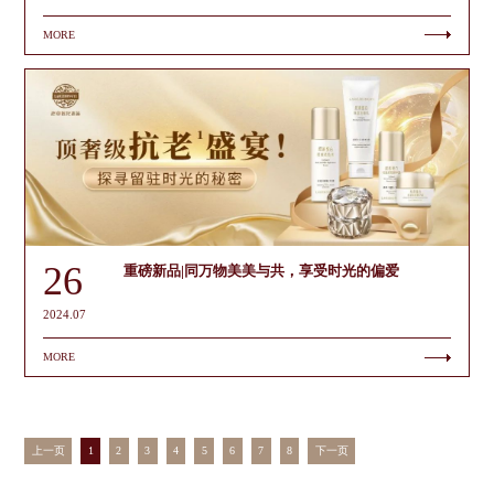
MORE
26
重磅新品|同万物美美与共，享受时光的偏爱
2024.07
MORE
上一页
1
2
3
4
5
6
7
8
下一页