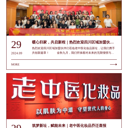
29
暖心归家，共启新程｜热烈欢迎四川区域加盟伙伴们
热烈欢迎四川区域加盟伙伴们莅临老中医化妆品新址，让我们携手
共创新篇章！ 金秋九月，我们怀揣着对未来的无限憧憬与热
2024.09
忱，诚挚地邀请四川区域尊贵的加盟小伙伴们，踏上这场意义非凡
的归家之旅，共同见证并参与老中医化妆品乔迁新址的新篇章。此
MORE
次，我们不仅迎来了一次全新的办公环境升级，更是迎来了与各位
伙伴并肩作战、共谋发展的新起点。暖心归家，情系巴蜀 四川，
这片历史悠久、文化璀璨的土地，自古以来便是商贾云集、百业兴
旺之地。老中医化妆品自入驻四川以来，得到了广大消费者及加盟
伙伴的厚爱与支持，每一份信任与鼓励都是我们不断前行的动力源
泉。 此次邀请大家莅临广州品牌运营总部的新址，不仅是为
了让大家感受家的温暖与归属，更是为了表达我们对每一位合作伙
伴深深的感激之情。共启新程，携手并进 老中医化妆品新址的落
成，不仅是一次物理空间的迁移，更是品牌战略升级、市场拓展的
重要里程碑。新址不仅配备了现代化的办公设施与先进的管理系
统，更融入了更多老中医传统元素与对员工的人文关怀，旨在打造
一个高效、舒适、富有创造力的工作环境。 我们相信，老中
医化妆品将为四川区域的市场拓展提供更加坚实的后盾，也为每一
筑梦新址，赋能未来｜老中医化妆品乔迁喜报
位加盟伙伴提供更加全面、专业的支持与服务。市场会议，智慧碰