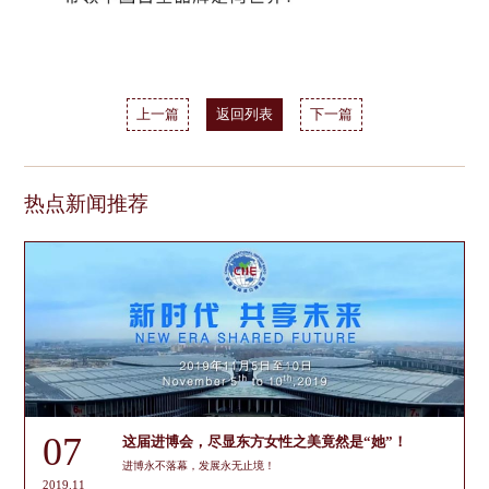
上一篇
返回列表
下一篇
热点新闻推荐
07
这届进博会，尽显东方女性之美竟然是“她”！
进博永不落幕，发展永无止境！
2019.11