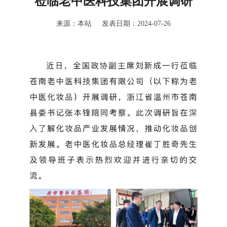
莅临老中医科技集团开展调研
来源：本站 发表日期：2024-07-26