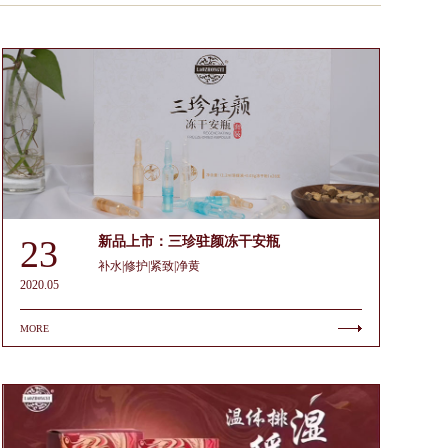
23
新品上市：三珍驻颜冻干安瓶
补水|修护|紧致|净黄
2020.05
MORE