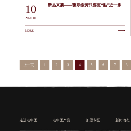
10
新品来袭——驱寒缓劳只要更“贴”近一步
2020.01
MORE
上一页
1
2
3
4
5
6
7
8
走进老中医
老中医产品
加盟专区
新闻动态