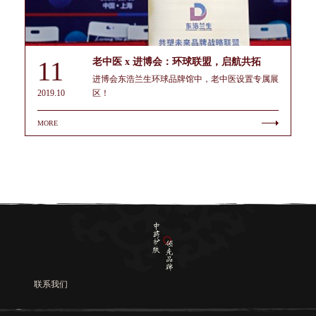
11
老中医 x 进博会：环球联盟，启航共拓
进博会东浩兰生环球品牌馆中，老中医设置专属展
2019.10
区！
MORE
联系我们