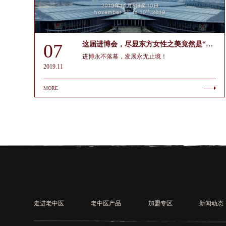
07
这届进博会，尽显东方女性之美竟然是“她”！
进博永不落幕，发展永无止境！
2019.11
MORE
走进老中医
老中医产品
加盟专区
新闻动态