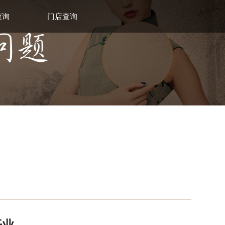
查询
门店查询
开业