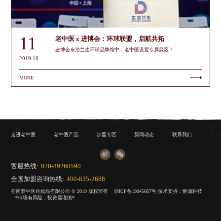
11
老中医 x 进博会：环球联盟，启航共拓
进博会东浩兰生环球品牌馆中，老中医设置专属展区！
2019.10
MORE
走进老中医
老中医产品
加盟专区
新闻动态
联系我们
客服热线:
020-89268590
全国加盟咨询热线:
400-835-2688
苍南老中医化妆品有限公司 © 2019 版权所有
浙ICP备19045667号
技术支持：
惟诚科技
*市场有风险，投资需谨慎*