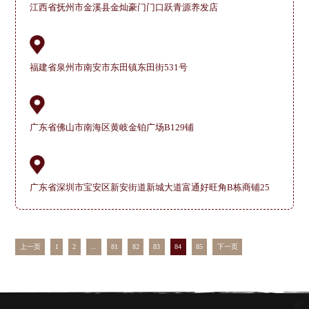
江西省抚州市金溪县金灿豪门门口跃青源养发店
福建省泉州市南安市东田镇东田街531号
广东省佛山市南海区黄岐金铂广场B129铺
广东省深圳市宝安区新安街道新城大道富通好旺角B栋商铺25
上一页
1
2
...
81
82
83
84
85
下一页