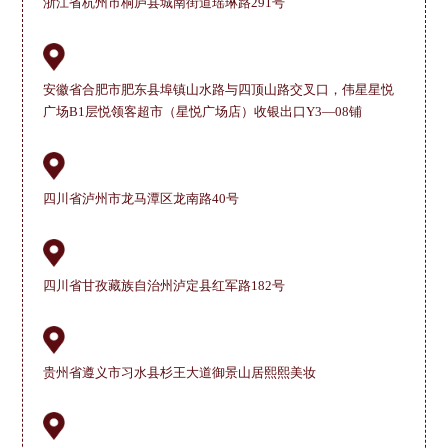
浙江省杭州市桐庐县城南街道瑶琳路291号
安徽省合肥市肥东县埠镇山水路与四顶山路交叉口，伟星星悦
广场B1层悦领客超市（星悦广场店）收银出口Y3—08铺
四川省泸州市龙马潭区龙南路40号
四川省甘孜藏族自治州泸定县红军路182号
贵州省遵义市习水县杉王大道御景山居熙熙美妆