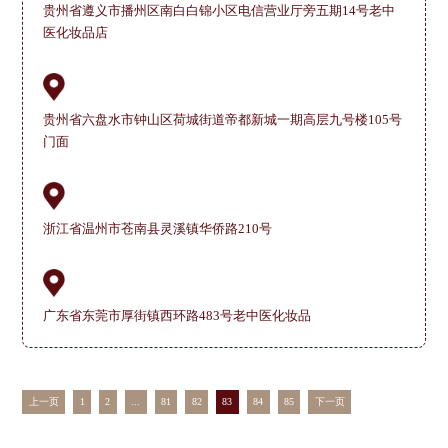
贵州省遵义市播州区南白白锦小区电信营业厅旁五期14号老中
医化妆品店
贵州省六盘水市钟山区荷城街道帝都新城一期高层九号楼105号
门面
浙江省温州市苍南县灵溪镇华侨路210号
广东省东莞市厚街镇西环路483号老中医化妆品
上一页
1
2
...
81
82
83
84
85
下一页